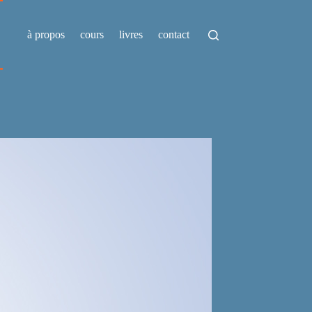
à propos
cours
livres
contact